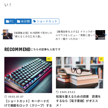
い！
PC
未分類
ショートカット
【業務効率を上げる】トラックボー
【指導者必見】社内研修で気付いた
ルマウスをレビュー！実際に使って
「教えるときの工夫３選」
みて一番だったのは・・・
RECOMMEND
PC
IT
2025.09.23
知識を蓄えるための読書 読書を
2025.03.07
するなら【電子書籍】がオスス
【ショートカット】キーボードだ
メ！
けで画面をロック（スリープ）する