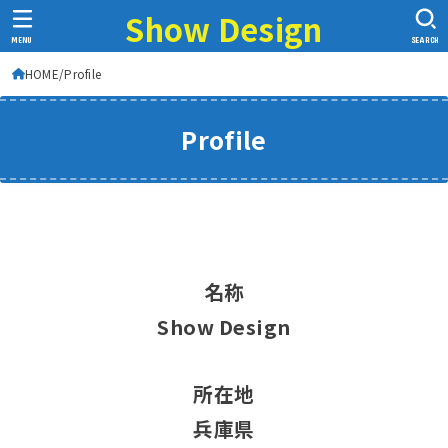
Show Design
MENU
SEARCH
HOME
Profile
Profile
名称
Show Design
所在地
兵庫県