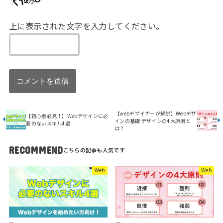
上に表示された文字を入力してください。
【webデザイナーが解説】Webデザ
【初心者必見！】Webデザインに必
インの基礎 デザインの4大原則と
要のないスキル4選
は？
RECOMMEND
Web
Web